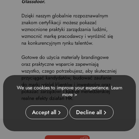
Glassdoor.
Dzięki naszym globalnie rozpoznawalnym
znakom certyfikacji możesz pokazać
wzmocnione praktyki zarządzania ludźmi,
wzmocnić markę pracodawcy i wyróżnić się
na konkurencyjnym rynku talentów.
Gotowe do użycia materiały brandingowe
oraz praktyczne wsparcie zapewniają
wszystko, czego potrzebujesz, aby skuteczniej
przyciągać kandydatów, budować zaufanie
do marki wśród klientów i inwestorów oraz
We use cookies to improve your experience.
Learn
pokazać zarządowi i kadrze menedżerskiej
more >
realne efekty działań HR.
Accept all
Decline all