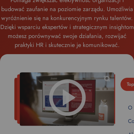
Pomaga zwiększać efektywność organizacji i
budować zaufanie na poziomie zarządu. Umożliwia
wyróżnienie się na konkurencyjnym rynku talentów.
Dzięki wsparciu ekspertów i strategicznym insightom
możesz porównywać swoje działania, rozwijać
praktyki HR i skutecznie je komunikować.
Top
O 
Co