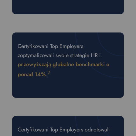
o
p
d
o
w
n
t
Certyfikowani Top Employers
o
zoptymalizowali swoje strategie HR i
s
e
przewyższają globalne benchmarki o
l
2
ponad 14%
.
e
c
t
y
o
u
r
p
​Certyfikowani Top Employers odnotowali
r