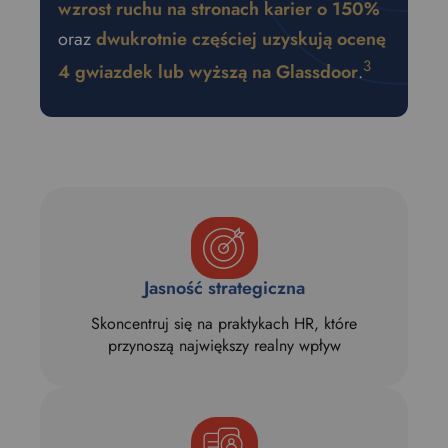
e
wzrost ruchu na stronach karier o 150%
f
oraz
dwukrotnie częściej uzyskują ocenę
e
3
r
4 gwiazdek lub wyższą na Glassdoor
.
r
e
d
l
a
n
g
u
a
Jasność strategiczna
g
e
Skoncentruj się na praktykach HR, które
.
przynoszą największy realny wpływ