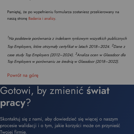
Pamiętaj, że po wypełnieniu formularza zostaniesz przekierowany na
naszą stronę
Badania i analizy
.
1
Na podstawie porównania z indeksem rynkowym wszystkich publicznych
2
Top Employers, które otrzymały certyfikat w latach 2018–2024.
Dane z
3
case study Top Employers (2012–2024).
Analiza ocen w Glassdoor dla
Top Employers w porównaniu ze średnią w Glassdoor (2018–2022).
Powrót na górę
Gotowi, by zmienić
świat
pracy
?
Skontaktuj się z nami, aby dowiedzieć się więcej o naszym
procesie walidacji i o tym, jakie korzyści może on przynieść
Twojej firmie.