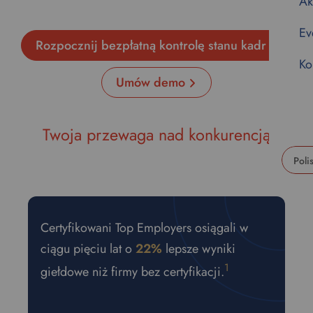
Ak
Ev
Rozpocznij bezpłatną kontrolę stanu kadr
Ko
Umów demo
Twoja przewaga nad konkurencją
U
s
e
Certyfikowani Top Employers osiągali w
t
h
ciągu pięciu lat o
22%
lepsze wyniki
i
1
giełdowe niż firmy bez certyfikacji.
s
d
r