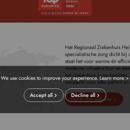
Het Regionaal Ziekenhuis Heil
specialistische zorg dicht bij
staat het voor warme én effici
moderne infrastructuur en ee
het ziekenhuis in op kwaliteit
We use cookies to improve your experience.
Learn more >
aandacht voor elke patiënt en
Accept all
Decline all
Go to the website