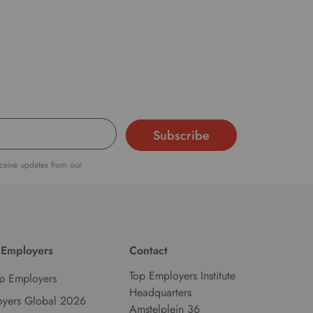
d
l
a
n
g
u
a
g
e
.
eceive updates from our
 Employers
Contact
Top Employers Institute
p Employers
Headquarters
oyers Global 2026
Amstelplein 36