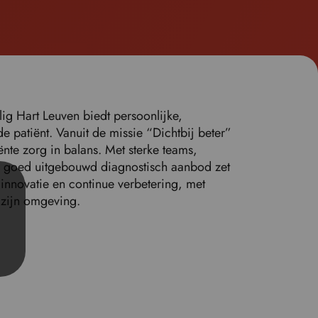
o
s
e
l
e
c
t
ig Hart Leuven biedt persoonlijke,
y
 de patiënt. Vanuit de missie “Dichtbij beter”
o
ënte zorg in balans. Met sterke teams,
u
n goed uitgebouwd diagnostisch aanbod zet
r
, innovatie en continue verbetering, met
p
 zijn omgeving.
r
e
f
e
r
r
e