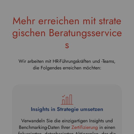
o
w
Mehr erreichen mit strate
n
t
gischen Beratungsservice
o
s
s
e
l
e
Wir arbeiten mit HR-Führungskräften und -Teams,
c
die Folgendes erreichen möchten:
t
y
o
u
r
p
Insights in Strategie umsetzen
r
e
Verwandeln Sie die einzigartigen Insights und
f
Benchmarking-Daten Ihrer
Zertifizierung
in einen
e
fokussierten, datenbasierten Aktionsplan, der die