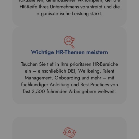
r
HR-Reife Ihres Unternehmens vorantreibt und die
r
organisatorische Leistung stärkt.
e
d
l
a
n
g
Wichtige HR-Themen meistern
u
a
Tauchen Sie tief in Ihre prioritären HR-Bereiche
g
ein – einschließlich DEI, Wellbeing, Talent
e
Management, Onboarding und mehr – mit
.
fachkundiger Anleitung und Best Practices von
fast 2,500 führenden Arbeitgebern weltweit.