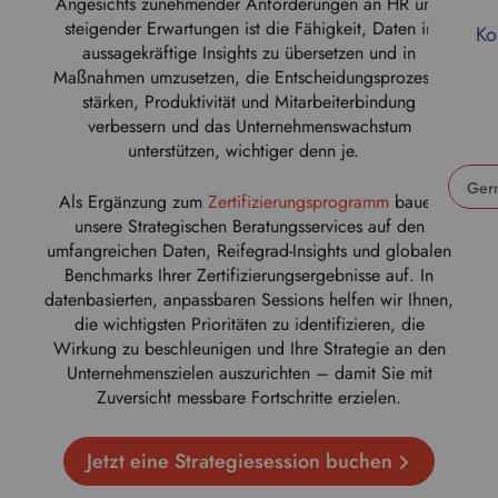
Angesichts zunehmender Anforderungen an HR und
steigender Erwartungen ist die Fähigkeit, Daten in
Ko
aussagekräftige Insights zu übersetzen und in
Maßnahmen umzusetzen, die Entscheidungsprozesse
stärken, Produktivität und Mitarbeiterbindung
verbessern und das Unternehmenswachstum
unterstützen, wichtiger denn je.
Als Ergänzung zum
Zertifizierungsprogramm
bauen
U
unsere Strategischen Beratungsservices auf den
s
umfangreichen Daten, Reifegrad-Insights und globalen
e
Benchmarks Ihrer Zertifizierungsergebnisse auf. In
t
datenbasierten, anpassbaren Sessions helfen wir Ihnen,
h
die wichtigsten Prioritäten zu identifizieren, die
i
Wirkung zu beschleunigen und Ihre Strategie an den
s
Unternehmenszielen auszurichten – damit Sie mit
d
Zuversicht messbare Fortschritte erzielen.
r
o
Jetzt eine Strategiesession buchen
p
d