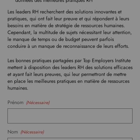
données des meilleures pratiques RH
e
t
Les leaders RH recherchent des solutions innovantes et
h
pratiques, qui ont fait leur preuve et qui répondent à leurs
i
besoins en matière de stratégie de ressources humaines.
s
Cependant, la multitude de sujets nécessitant leur attention,
d
le manque de temps ou de budget peuvent parfois
r
conduire à un manque de reconnaissance de leurs efforts.
o
p
Les bonnes pratiques partagées par Top Employers Institute
d
mettent à disposition des leaders RH des solutions efficaces
o
et ayant fait leurs preuves, qui leur permettront de mettre
w
en place les meilleures pratiques en matière de ressources
n
humaines.
t
o
Prénom
(Nécessaire)
s
e
l
e
c
Nom
(Nécessaire)
t