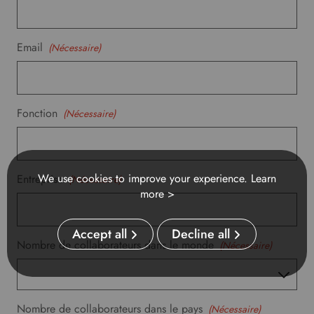
y
o
u
Email
(Nécessaire)
r
p
r
e
Fonction
(Nécessaire)
f
e
r
r
We use cookies to improve your experience.
Learn
Entreprise
(Nécessaire)
e
more >
d
l
a
Accept all
Decline all
n
Nombre de collaborateurs dans le monde
(Nécessaire)
g
u
a
g
Nombre de collaborateurs dans le pays
(Nécessaire)